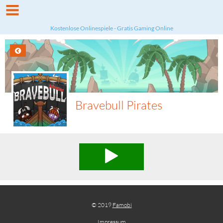
Kostenlose Onlinespiele - Gratis Gaming Online
Bravebull Pirates
© 2019
Famobi
Impressum